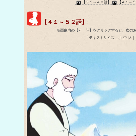
【３１～４０話】
【４１～
【４１～５２話】
※画像内の【＜ ＞】をクリックすると、次の
テキストサイズ 小 |
中 |
大 |