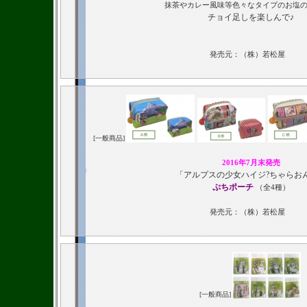
抹茶やカレー風味等色々なタイプのお塩
チョイ足しを楽しんで♪
発売元：（株）若松屋
[一般商品]
2016年7
月末発売
「アルプスの少女ハイジ?ちゃらお
ぷちポーチ
（全4種）
発売元：（株）若松屋
[一般商品]