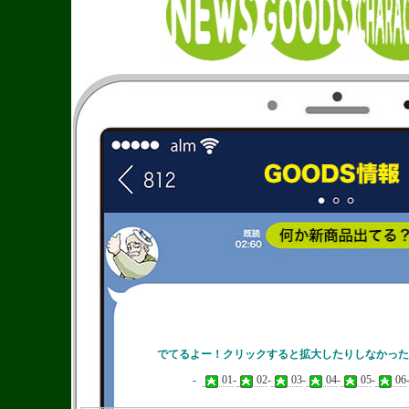
でてるよー！クリックすると拡大したりしなかったりするよ
-
_
01
-
02
-
03
-
04
-
05
-
06