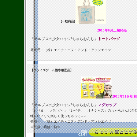
[一般商品]
2016年6月上旬発売
「アルプスの少女ハイジ?ちゃらおんじ」
トートバッグ
発売元：（株）エイチ・エヌ・アンド・アソシエイツ
【プライズゲーム機専用景品】
2016年11月初
「アルプスの少女ハイジ?ちゃらおんじ」
マグカップ
「とりま」「パリピ～」「レベチ」「オナシャス」のちゃらおんじ全4
軽～いノリで楽しく使っちゃって～♪
発売元：（株）エイチ・エヌ・アンド・アソシエイツ
≪取扱い店舗一覧≫