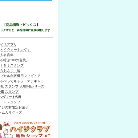
【商品情報トピックス】
リックすると、商品情報に直接移動します
ポイ活アプリ
くとくウォーキング」
偉人名言集
を呼ぶ100の言葉』
ＬＩＮＥスタンプ
ゃらおんじ」編
カプセル自販機用フィギュア
しゃべってキャラ・マチキャラ
INE スタンプ SD動物シリーズ
INE スタンプ
ングノート各種
アートスタンプ
イジの村限定お菓子
ーム入りグッズ