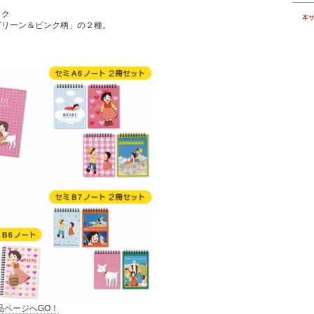
ック
本
リーン＆ピンク柄」の２種。
品ページへGO！