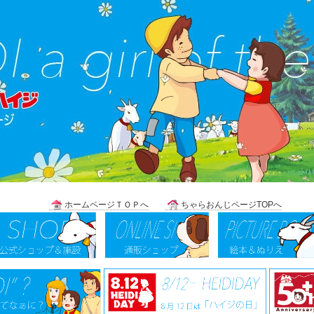
＿＿
ホームページＴＯＰへ
＿＿
ちゃらおんじページTOPへ