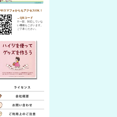
帯やスマフォからもアクセスOK！
←
QRコード
※一部、対応していな
い機種もございます。
ご了承ください。