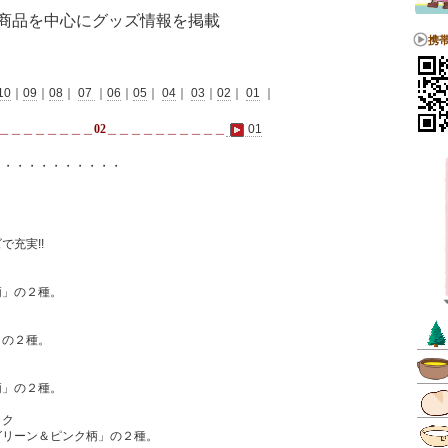
商品を中心にグッズ情報を掲載
携
10
｜
09
｜
08
｜
07
｜
06
｜
05
｜
04
｜
03
｜
02
｜
01
｜
＿＿＿＿＿＿＿＿
02
＿＿＿＿＿＿＿＿＿＿
01
・・・・・・・・・・・
充実!!
」の２種。
の２種。
」の２種。
ック
リーン＆ピンク柄」の２種。