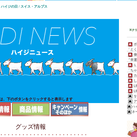
 / ハイジの日 / スイス・アルプス
※ク
「と
『幸運
「ち
L
L
リ
は、下のボタンをクリックすると表示します
ハ
ネ
グッズ情報
・・・・・・・・・・・・・・・・・・・・・・・・